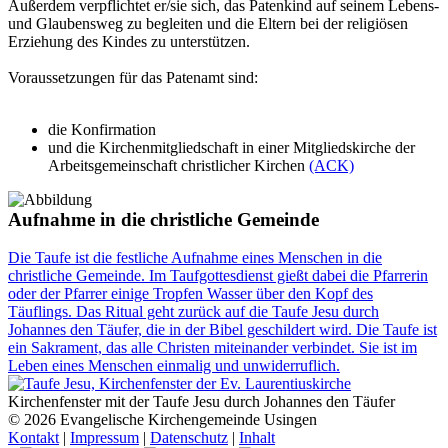
Außerdem verpflichtet er/sie sich, das Patenkind auf seinem Lebens-
und Glaubensweg zu begleiten und die Eltern bei der religiösen
Erziehung des Kindes zu unterstützen.
Voraussetzungen für das Patenamt sind:
die Konfirmation
und die Kirchenmitgliedschaft in einer Mitgliedskirche der
Arbeitsgemeinschaft christlicher Kirchen
(ACK)
Aufnahme in die christliche Gemeinde
Die Taufe ist die festliche Aufnahme eines Menschen in die
christliche Gemeinde. Im Taufgottesdienst gießt dabei die Pfarrerin
oder der Pfarrer einige Tropfen Wasser über den Kopf des
Täuflings. Das Ritual geht zurück auf die Taufe Jesu durch
Johannes den Täufer, die in der Bibel geschildert wird. Die Taufe ist
ein Sakrament, das alle Christen miteinander verbindet. Sie ist im
Leben eines Menschen einmalig und unwiderruflich.
Kirchenfenster mit der Taufe Jesu durch Johannes den Täufer
© 2026 Evangelische Kirchengemeinde Usingen
Kontakt
|
Impressum
|
Datenschutz
|
Inhalt