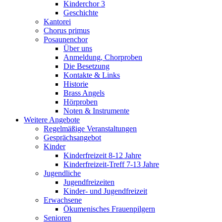
Kinderchor 3
Geschichte
Kantorei
Chorus primus
Posaunenchor
Über uns
Anmeldung, Chorproben
Die Besetzung
Kontakte & Links
Historie
Brass Angels
Hörproben
Noten & Instrumente
Weitere Angebote
Regelmäßige Veranstaltungen
Gesprächsangebot
Kinder
Kinderfreizeit 8-12 Jahre
Kinderfreizeit-Treff 7-13 Jahre
Jugendliche
Jugendfreizeiten
Kinder- und Jugendfreizeit
Erwachsene
Ökumenisches Frauenpilgern
Senioren