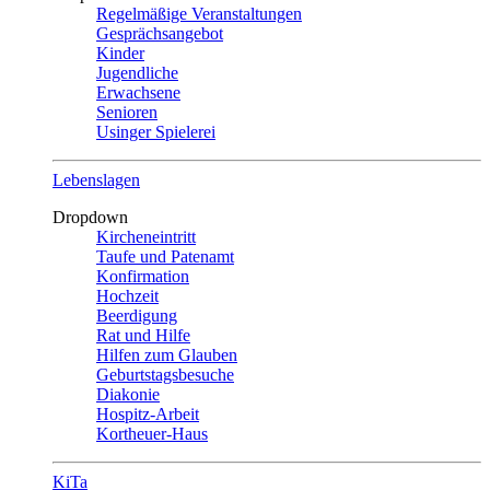
Regelmäßige Veranstaltungen
Gesprächsangebot
Kinder
Jugendliche
Erwachsene
Senioren
Usinger Spielerei
Lebenslagen
Dropdown
Kircheneintritt
Taufe und Patenamt
Konfirmation
Hochzeit
Beerdigung
Rat und Hilfe
Hilfen zum Glauben
Geburtstagsbesuche
Diakonie
Hospitz-Arbeit
Kortheuer-Haus
KiTa