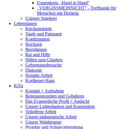
Frauenkreis ,,Hand in Hand''
,,VERGISSMEINNICHT'' - Treffpunkt für
Menschen mit Demenz
Usinger Spielerei
Lebenslagen
Kircheneintritt
Taufe und Patenamt
Konfirmation
Hochzeit
Beerdigung
Rat und Hilfe
Hilfen zum Glauben
Geburtstagsbesuche
Diakonie
Hospitz-Arbeit
Kortheuer-Haus
KiTa
Kontakt + Aufnahme
Betreuungszeiten und Gebühren
Das Evangelische Profil + Andacht
Unsere Leitgedanken und Konzeption
Teiloffene Arbeit
Unsere pädagogische Arbeit
Unsere Waldgruppe
Projekte und Schulvorbereitung