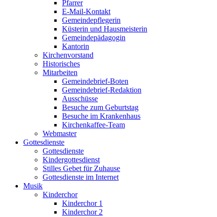
Pfarrer
E-Mail-Kontakt
Gemeindepflegerin
Küsterin und Hausmeisterin
Gemeindepädagogin
Kantorin
Kirchenvorstand
Historisches
Mitarbeiten
Gemeindebrief-Boten
Gemeindebrief-Redaktion
Ausschüsse
Besuche zum Geburtstag
Besuche im Krankenhaus
Kirchenkaffee-Team
Webmaster
Gottesdienste
Gottesdienste
Kindergottesdienst
Stilles Gebet für Zuhause
Gottesdienste im Internet
Musik
Kinderchor
Kinderchor 1
Kinderchor 2