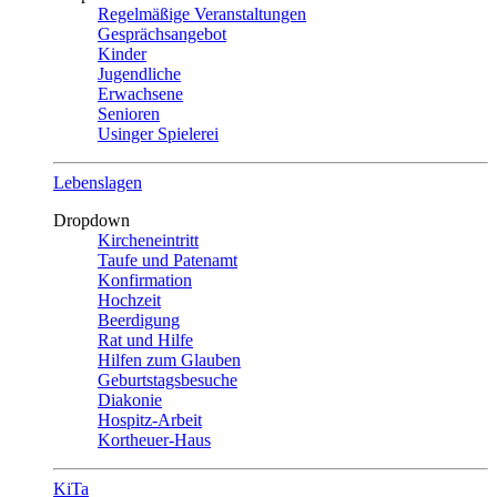
Regelmäßige Veranstaltungen
Gesprächsangebot
Kinder
Jugendliche
Erwachsene
Senioren
Usinger Spielerei
Lebenslagen
Dropdown
Kircheneintritt
Taufe und Patenamt
Konfirmation
Hochzeit
Beerdigung
Rat und Hilfe
Hilfen zum Glauben
Geburtstagsbesuche
Diakonie
Hospitz-Arbeit
Kortheuer-Haus
KiTa