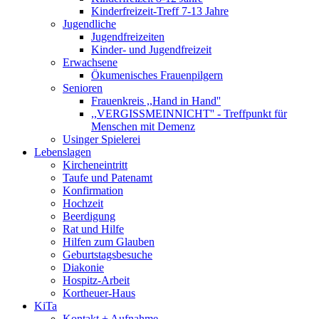
Kinderfreizeit-Treff 7-13 Jahre
Jugendliche
Jugendfreizeiten
Kinder- und Jugendfreizeit
Erwachsene
Ökumenisches Frauenpilgern
Senioren
Frauenkreis ,,Hand in Hand''
,,VERGISSMEINNICHT'' - Treffpunkt für
Menschen mit Demenz
Usinger Spielerei
Lebenslagen
Kircheneintritt
Taufe und Patenamt
Konfirmation
Hochzeit
Beerdigung
Rat und Hilfe
Hilfen zum Glauben
Geburtstagsbesuche
Diakonie
Hospitz-Arbeit
Kortheuer-Haus
KiTa
Kontakt + Aufnahme