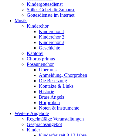
Kindergottesdienst
Stilles Gebet für Zuhause
Gottesdienste im Internet
Musik
Kinderchor
Kinderchor 1
Kinderchor 2
Kinderchor 3
Geschichte
Kantorei
Chorus primus
Posaunenchor
Über uns
Anmeldung, Chorproben
Die Besetzung
Kontakte & Links
Historie
Brass Angels
Hörproben
Noten & Instrumente
Weitere Angebote
Regelmäßige Veranstaltungen
Gesprächsangebot
Kinder
Kinderfreizeit 8-12 Jahre