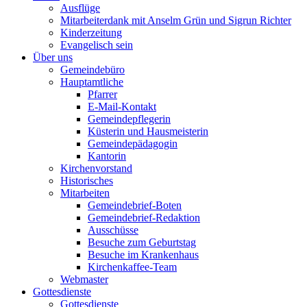
Ausflüge
Mitarbeiterdank mit Anselm Grün und Sigrun Richter
Kinderzeitung
Evangelisch sein
Über uns
Gemeindebüro
Hauptamtliche
Pfarrer
E-Mail-Kontakt
Gemeindepflegerin
Küsterin und Hausmeisterin
Gemeindepädagogin
Kantorin
Kirchenvorstand
Historisches
Mitarbeiten
Gemeindebrief-Boten
Gemeindebrief-Redaktion
Ausschüsse
Besuche zum Geburtstag
Besuche im Krankenhaus
Kirchenkaffee-Team
Webmaster
Gottesdienste
Gottesdienste