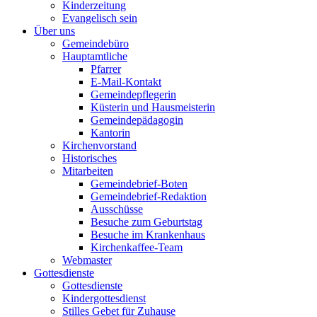
Kinderzeitung
Evangelisch sein
Über uns
Gemeindebüro
Hauptamtliche
Pfarrer
E-Mail-Kontakt
Gemeindepflegerin
Küsterin und Hausmeisterin
Gemeindepädagogin
Kantorin
Kirchenvorstand
Historisches
Mitarbeiten
Gemeindebrief-Boten
Gemeindebrief-Redaktion
Ausschüsse
Besuche zum Geburtstag
Besuche im Krankenhaus
Kirchenkaffee-Team
Webmaster
Gottesdienste
Gottesdienste
Kindergottesdienst
Stilles Gebet für Zuhause