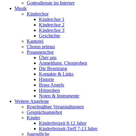
Gottesdienste im Internet
Musik
Kinderchor
Kinderchor 1
Kinderchor 2
Kinderchor 3
Geschichte
Kantorei
Chorus primus
Posaunenchor
Über uns
Anmeldung, Chorproben
Die Besetzung
Kontakte & Links
Historie
Brass Angels
Hörproben
Noten & Instrumente
Weitere Angebote
Regelmäßige Veranstaltungen
Gesprächsangebot
Kinder
Kinderfreizeit 8-12 Jahre
Kinderfreizeit-Treff 7-13 Jahre
Jugendliche