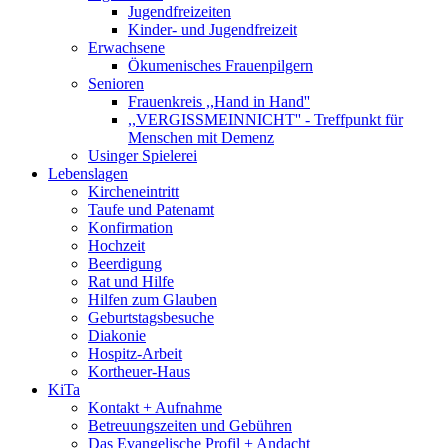
Jugendfreizeiten
Kinder- und Jugendfreizeit
Erwachsene
Ökumenisches Frauenpilgern
Senioren
Frauenkreis ,,Hand in Hand''
,,VERGISSMEINNICHT'' - Treffpunkt für
Menschen mit Demenz
Usinger Spielerei
Lebenslagen
Kircheneintritt
Taufe und Patenamt
Konfirmation
Hochzeit
Beerdigung
Rat und Hilfe
Hilfen zum Glauben
Geburtstagsbesuche
Diakonie
Hospitz-Arbeit
Kortheuer-Haus
KiTa
Kontakt + Aufnahme
Betreuungszeiten und Gebühren
Das Evangelische Profil + Andacht