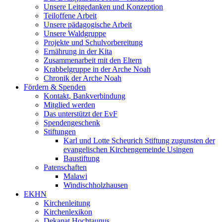
Unsere Leitgedanken und Konzeption
Teiloffene Arbeit
Unsere pädagogische Arbeit
Unsere Waldgruppe
Projekte und Schulvorbereitung
Ernährung in der Kita
Zusammenarbeit mit den Eltern
Krabbelgruppe in der Arche Noah
Chronik der Arche Noah
Fördern & Spenden
Kontakt, Bankverbindung
Mitglied werden
Das unterstützt der EvF
Spendengeschenk
Stiftungen
Karl und Lotte Scheurich Stiftung zugunsten der
evangelischen Kirchengemeinde Usingen
Baustiftung
Patenschaften
Malawi
Windischholzhausen
EKHN
Kirchenleitung
Kirchenlexikon
Dekanat Hochtaunus