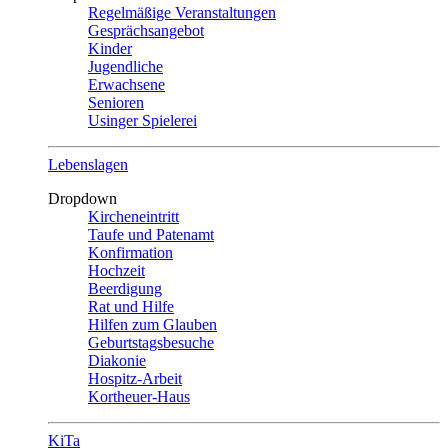
Regelmäßige Veranstaltungen
Gesprächsangebot
Kinder
Jugendliche
Erwachsene
Senioren
Usinger Spielerei
Lebenslagen
Dropdown
Kircheneintritt
Taufe und Patenamt
Konfirmation
Hochzeit
Beerdigung
Rat und Hilfe
Hilfen zum Glauben
Geburtstagsbesuche
Diakonie
Hospitz-Arbeit
Kortheuer-Haus
KiTa